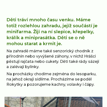
Děti tráví mnoho času venku. Máme
totiž rozlehlou zahradu, jejíž součástí je
minifarma. Žijí na ní slepice, křepelky,
králík a miniprasátka. Děti se o ně
mohou starat a krmit je.
Na zahradě máme také senzorický chodník z
přírodnin nebo vyvýšené záhony, v nichž Hrášci
pěstují rajčata nebo cukety. Děti také rády sázejí
a zalévají bylinky.
Na procházky chodíme zejména do lesoparku,
na jehož okraji sídlíme. Procházíme se podél
Rokytky a pozorujeme kachny, volavky i čápy.