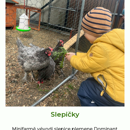
Slepičky
Minifarmě vévodí slepice plemene Dominant.